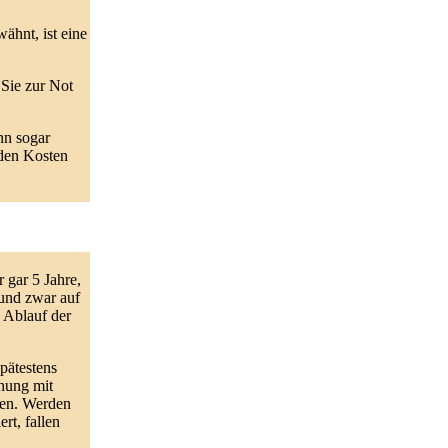
ähnt, ist eine
 Sie zur Not
nn sogar
nden Kosten
 gar 5 Jahre,
und zwar auf
 Ablauf der
pätestens
ehung mit
gen. Werden
rt, fallen