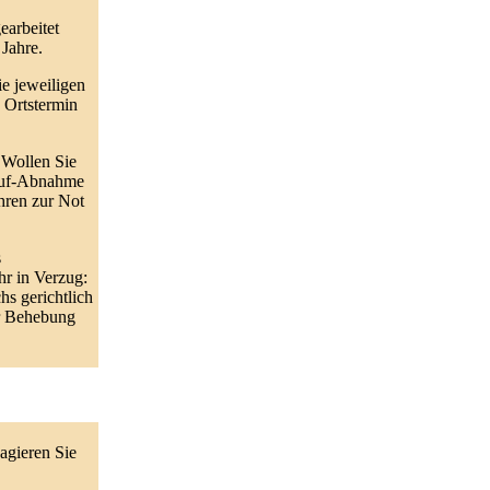
earbeitet
 Jahre.
ie jeweiligen
 Ortstermin
 Wollen Sie
lauf-Abnahme
hren zur Not
s
hr in Verzug:
s gerichtlich
ur Behebung
agieren Sie