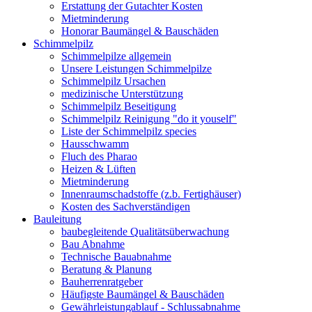
Erstattung der Gutachter Kosten
Mietminderung
Honorar Baumängel & Bauschäden
Schimmelpilz
Schimmelpilze allgemein
Unsere Leistungen Schimmelpilze
Schimmelpilz Ursachen
medizinische Unterstützung
Schimmelpilz Beseitigung
Schimmelpilz Reinigung "do it youself"
Liste der Schimmelpilz species
Hausschwamm
Fluch des Pharao
Heizen & Lüften
Mietminderung
Innenraumschadstoffe (z.b. Fertighäuser)
Kosten des Sachverständigen
Bauleitung
baubegleitende Qualitätsüberwachung
Bau Abnahme
Technische Bauabnahme
Beratung & Planung
Bauherrenratgeber
Häufigste Baumängel & Bauschäden
Gewährleistungablauf - Schlussabnahme