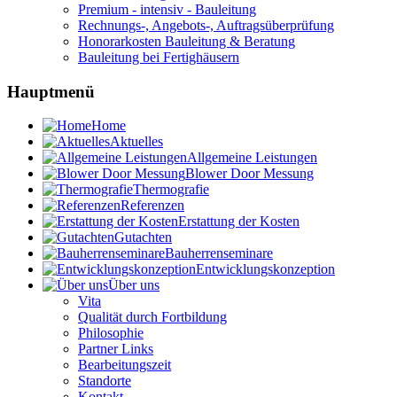
Premium - intensiv - Bauleitung
Rechnungs-, Angebots-, Auftragsüberprüfung
Honorarkosten Bauleitung & Beratung
Bauleitung bei Fertighäusern
Hauptmenü
Home
Aktuelles
Allgemeine Leistungen
Blower Door Messung
Thermografie
Referenzen
Erstattung der Kosten
Gutachten
Bauherrenseminare
Entwicklungskonzeption
Über uns
Vita
Qualität durch Fortbildung
Philosophie
Partner Links
Bearbeitungszeit
Standorte
Kontakt