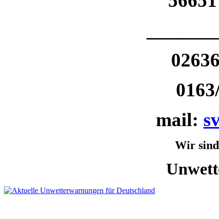
56651
_______
0263
0163/
mail:
s
Wir sind
Unwett